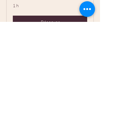
1 h
Réserver
Peur de mourir
(Thanatophobie)
Arrêtez d'avoir peur de mourir en
toute autonomie grâce à l’EFT