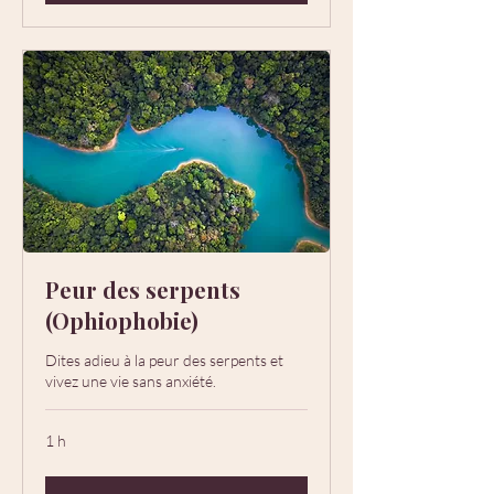
Peur des serpents
(Ophiophobie)
Dites adieu à la peur des serpents et
vivez une vie sans anxiété.
1 h