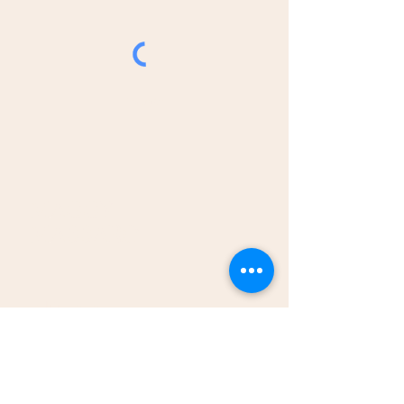
Envoyer
MAGGY
MASSARO
Politique de
Confidentialité
CGU - Conditions Générales
d'Utilisation