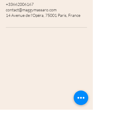
+33662006167
contact@maggymassaro.com
14 Avenue de l'Opéra, 75001 Paris, France
+33 6 62 00 61 67
contact@maggy
massaro.com
14 avenue de l'Opéra, 75001 Paris
Rejoignez ma
communauté
Email